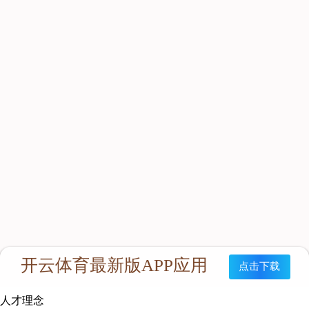
人力资源
人才理念
系统培训
艾匠培训计划
福利体系
招贤纳士
人才理念