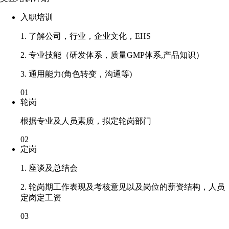
入职培训
1. 了解公司，行业，企业文化，EHS
2. 专业技能（研发体系，质量GMP体系,产品知识）
3. 通用能力(角色转变，沟通等)
01
轮岗
根据专业及人员素质，拟定轮岗部门
02
定岗
1. 座谈及总结会
2. 轮岗期工作表现及考核意见以及岗位的薪资结构，人员
定岗定工资
03