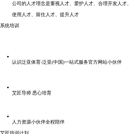
公司的人才理念是重视人才、爱护人才、合理开发人才、
使用人才、留住人才、提升人才
系统培训
认识泛亚体育-泛亚(中国)一站式服务官方网站小伙伴
艾匠导师 悉心培育
人力资源小伙伴全程陪伴
艾匠培训计划