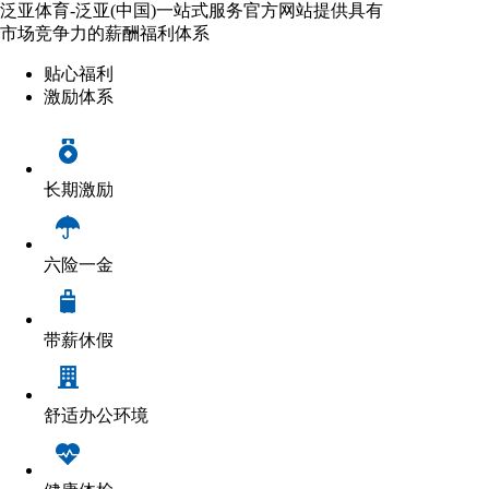
泛亚体育-泛亚(中国)一站式服务官方网站提供具有
市场竞争力的薪酬福利体系
贴心福利
激励体系
长期激励
六险一金
带薪休假
舒适办公环境