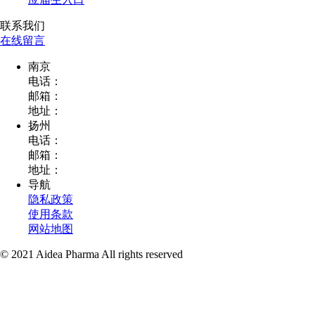
联系我们
在线留言
南京
电话：
邮箱：
地址：
扬州
电话：
邮箱：
地址：
导航
隐私政策
使用条款
网站地图
© 2021 Aidea Pharma All rights reserved