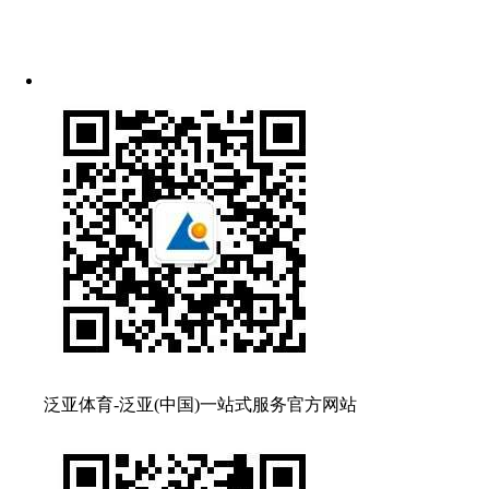
泛亚体育-泛亚(中国)一站式服务官方网站