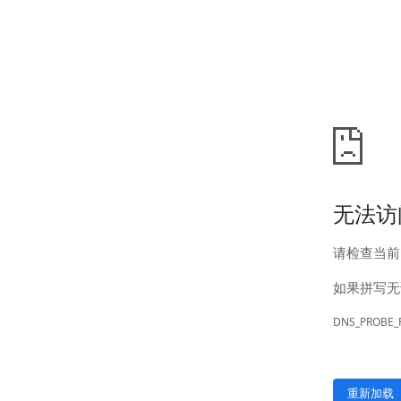
汊河厂区
商务合作
商业合作
CMO
投资者关系
公司公告
投资者互动
人力资源
人才理念
系统培训
艾匠培训计划
福利体系
招贤纳士
首页
关于我们
核心竞争力
历程&荣誉
发展规划
企业文化
新闻资讯